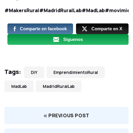
#MakersRural
#MadridRuralLab
#MadLab
#movimien
Comparte en facebook
Comparte en X
Siguenos
Tags:
DiY
EmprendimientoRural
MadLab
MadridRuralLab
PREVIOUS POST