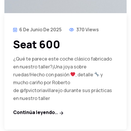
6 De Junio De 2025
370 Views
Seat 600
¿Qué te parece este coche clásico fabricado
en nuestro taller?¡Una joya sobre
ruedas!Hecho con pasión
, detalle
y
mucho cariño por Roberto
de @fpvictoriavillarejo durante sus prácticas
en nuestro taller
Continúa leyendo..